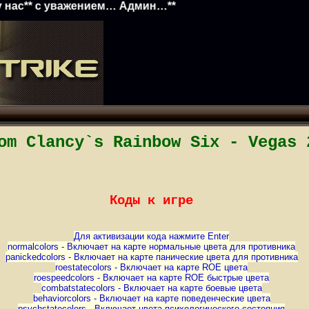
уважением… Админ…**
om Clancy`s Rainbow Six - Vegas 
Коды к игре
Для активизации кода нажмите Enter
normalcolors - Включает на карте нормальные цвета для противника
panickedcolors - Включает на карте панические цвета для противника
roestatecolors - Включает на карте ROE цвета
roespeedcolors - Включает на карте ROE быстрые цвета
combatstatecolors - Включает на карте боевые цвета
behaviorcolors - Включает на карте поведенческие цвета
psychstatecolors - Включает цвета психологического состояния