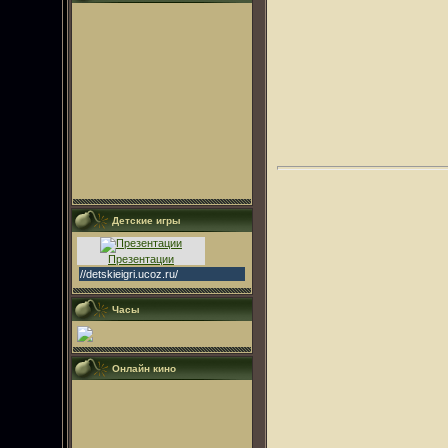
Детские игры
Презентации
//detskieigri.ucoz.ru/
Часы
Онлайн кино