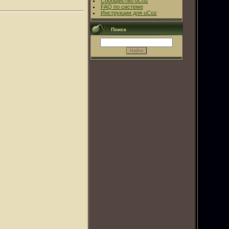
Сообщество uCoz
FAQ по системе
Инструкции для uCoz
Поиск