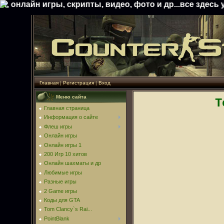
ры, скрипты, видео, фото и др...все здесь у нас** с 
Главная
|
Регистрация
|
Вход
Меню сайта
T
Главная страница
Информация о сайте
Флеш игры
Онлайн игры
Онлайн игры 1
200 Игр 10 хитов
Онлайн шахматы и др
Любимые игры
Разные игры
2 Game игры
Коды для GTA
Tom Clancy`s Rai...
PointBlank