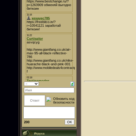
200
Игруха