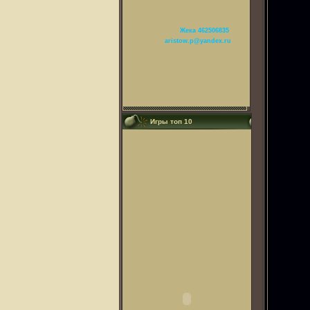
Жека 462506835
aristow.p@yandex.ru
Игры топ 10