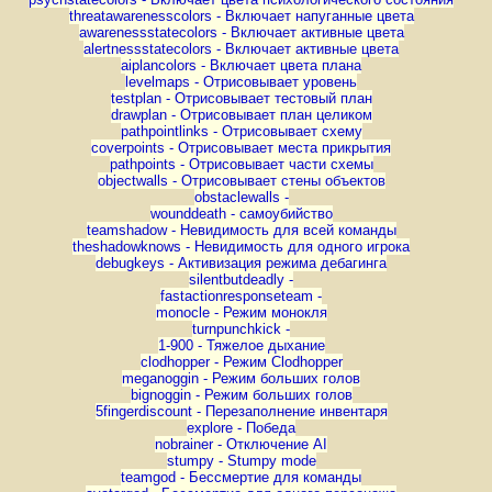
threatawarenesscolors - Включает напуганные цвета
awarenessstatecolors - Включает активные цвета
alertnessstatecolors - Включает активные цвета
aiplancolors - Включает цвета плана
levelmaps - Отрисовывает уровень
testplan - Отрисовывает тестовый план
drawplan - Отрисовывает план целиком
pathpointlinks - Отрисовывает схему
coverpoints - Отрисовывает места прикрытия
pathpoints - Отрисовывает части схемы
objectwalls - Отрисовывает стены объектов
obstaclewalls -
wounddeath - самоубийство
teamshadow - Невидимость для всей команды
theshadowknows - Невидимость для одного игрока
debugkeys - Активизация режима дебагинга
silentbutdeadly -
fastactionresponseteam -
monocle - Режим монокля
turnpunchkick -
1-900 - Тяжелое дыхание
clodhopper - Режим Clodhopper
meganoggin - Режим больших голов
bignoggin - Режим больших голов
5fingerdiscount - Перезаполнение инвентаря
explore - Победа
nobrainer - Отключение AI
stumpy - Stumpy mode
teamgod - Бессмертие для команды