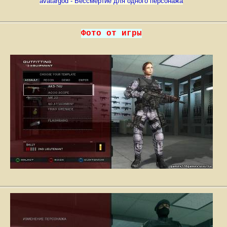
avatargod - Бессмертие для одного персонажа
Фото от игры