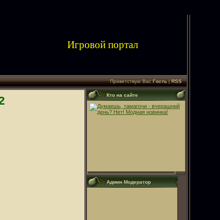
Игровой портал
Приветствую Вас
Гость
|
RSS
Кто на сайте
2
Админ Модератор