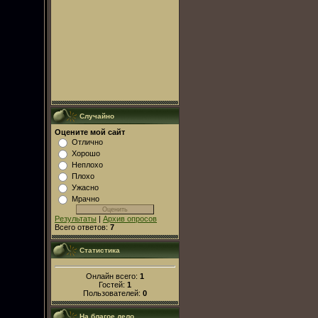
Случайно
Оцените мой сайт
Отлично
Хорошо
Неплохо
Плохо
Ужасно
Мрачно
Результаты
|
Архив опросов
Всего ответов:
7
Статистика
Онлайн всего:
1
Гостей:
1
Пользователей:
0
На благое дело