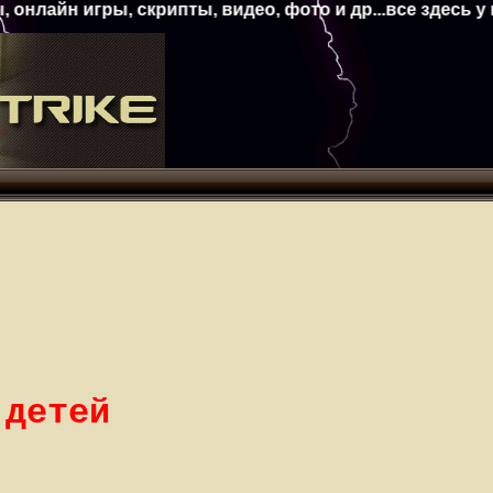
йн игры, скрипты, видео, фото и др...все здесь у нас
 детей