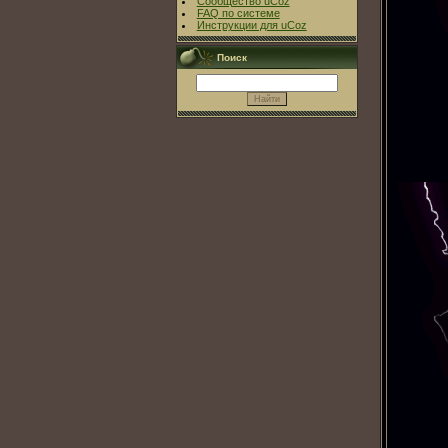
Сообщество uCoz
FAQ по системе
Инструкции для uCoz
Поиск