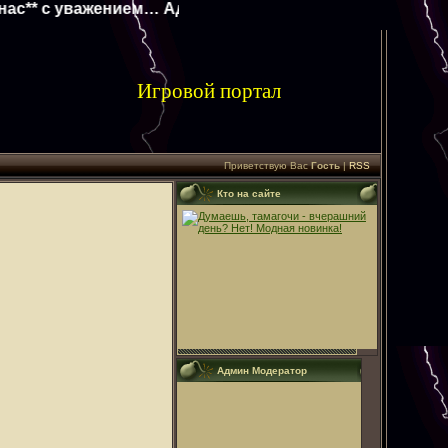
** с уважением… Админ…**
Игровой портал
Приветствую Вас
Гость
|
RSS
Кто на сайте
Админ Модератор