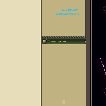
Жека 462506835
aristow.p@yandex.ru
Игры топ 10