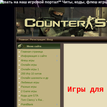
 на наш игровой портал** Читы, коды, флеш игры, онла
Главная
|
Регистрация
|
Вход
Меню сайта
Главная страница
Информация о сайте
Флеш игры
Онлайн игры
Онлайн игры 1
200 Игр 10 хитов
Онлайн шахматы и др
Любимые игры
Разные игры
Игры для
2 Game игры
Коды для GTA
Tom Clancy`s Rai...
PointBlank