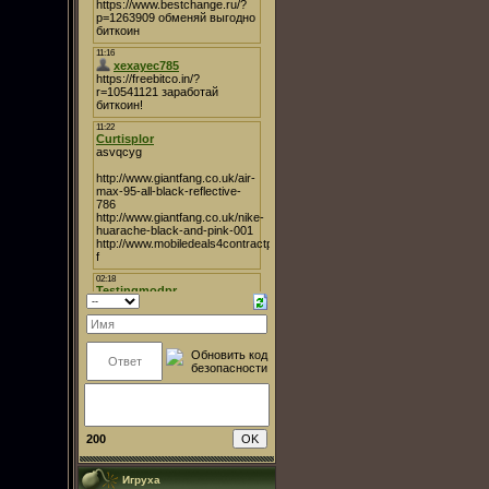
200
Игруха