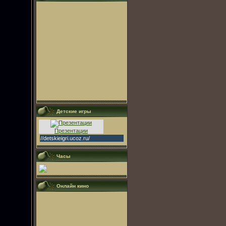
Детские игры
Презентации
//detskieigri.ucoz.ru/
Часы
Онлайн кино