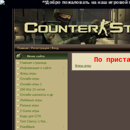
**Добро пожаловать на наш игровой порт
Главная
|
Регистрация
|
Вход
Меню сайта
По прист
Главная страница
Флеш игры
Информация о сайте
Флеш игры
Онлайн игры
Онлайн игры 1
200 Игр 10 хитов
Онлайн шахматы и др
Любимые игры
Разные игры
2 Game игры
Коды для GTA
Tom Clancy`s Rai...
PointBlank