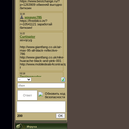
200
Игруха