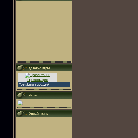
Детские игры
Презентации
//detskieigri.ucoz.ru/
Часы
Онлайн кино