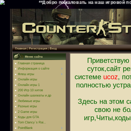
**Добро пожаловать на наш игровой портал*
Главная
|
Регистрация
|
Вход
Меню сайта
Приветствую 
Главная страница
суток,сайт р
Информация о сайте
Флеш игры
системе
ucoz
, п
Онлайн игры
полностью устра
Онлайн игры 1
200 Игр 10 хитов
Онлайн шахматы и др
Здесь на этом 
Любимые игры
Разные игры
свою не б
2 Game игры
игр,Читы,коды
Коды для GTA
Tom Clancy`s Rai...
PointBlank