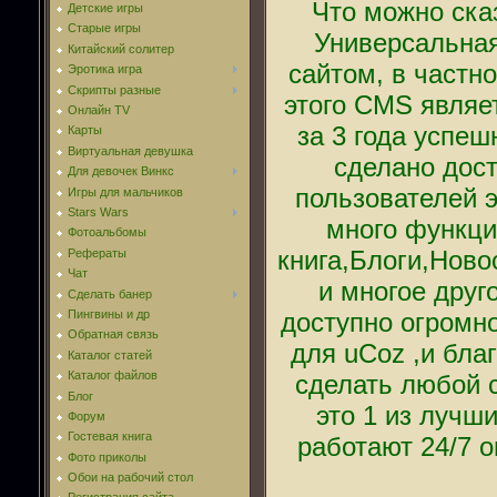
Что можно ска
Детские игры
Старые игры
Универсальная
Китайский солитер
сайтом, в частн
Эротика игра
Скрипты разные
этого CMS являетс
Онлайн TV
за 3 года успе
Карты
Виртуальная девушка
сделано дост
Для девочек Винкс
пользователей 
Игры для мальчиков
Stars Wars
много функци
Фотоальбомы
книга,Блоги,Ново
Рефераты
Чат
и многое друг
Сделать банер
Пингвины и др
доступно огромно
Обратная связь
для uCoz ,и бла
Каталог статей
Каталог файлов
сделать любой с
Блог
это 1 из лучш
Форум
Гостевая книга
работают 24/7 
Фото приколы
Обои на рабочий стол