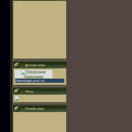
Детские игры
Презентации
//detskieigri.ucoz.ru/
Часы
Онлайн кино