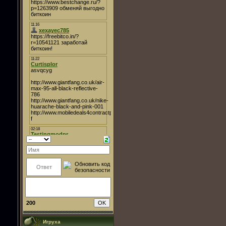
200
Игруха