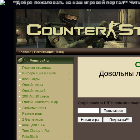
**Добро пожаловать на наш игровой портал** Читы, ко
Главная
|
Регистрация
|
Вход
Меню сайта
С
Главная страница
Довольны л
Информация о сайте
Флеш игры
Онлайн игры
Онлайн игры 1
200 Игр 10 хитов
Онлайн шахматы и др
Угадай число за ПЯТЬ попыток с подс
Любимые игры
Разные игры
2 Game игры
Коды для GTA
Tom Clancy`s Rai...
PointBlank