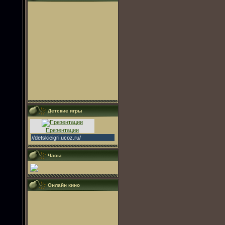
Детские игры
Презентации
//detskieigri.ucoz.ru/
Часы
Онлайн кино