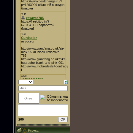
200
Игруха