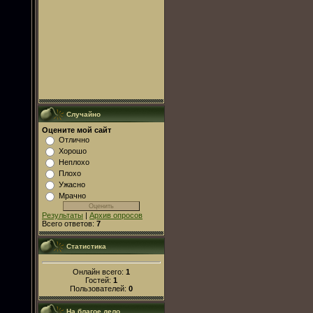
Случайно
Оцените мой сайт
Отлично
Хорошо
Неплохо
Плохо
Ужасно
Мрачно
Результаты
|
Архив опросов
Всего ответов:
7
Статистика
Онлайн всего:
1
Гостей:
1
Пользователей:
0
На благое дело