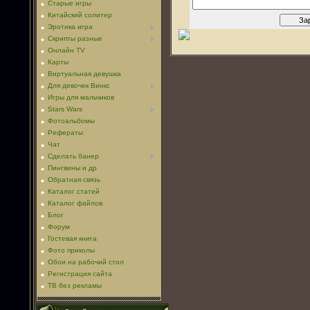
Старые игры
Китайский солитер
Эротика игра
Скрипты разные
Онлайн TV
Карты
Виртуальная девушка
Для девочек Винкс
Игры для мальчиков
Stars Wars
Фотоальбомы
Рефераты
Чат
Сделать банер
Пингвины и др
Обратная связь
Каталог статей
Каталог файлов
Блог
Форум
Гостевая книга
Фото приколы
Обои на рабочий стол
Регистрация сайта
ТВ без рекламы