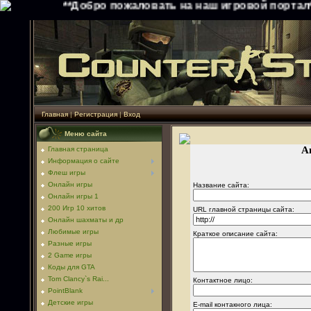
**Добро пожаловать на наш игровой портал** Чи
Главная
|
Регистрация
|
Вход
Меню сайта
А
Главная страница
Информация о сайте
Флеш игры
Онлайн игры
Название сайта:
Онлайн игры 1
200 Игр 10 хитов
URL главной страницы сайта:
Онлайн шахматы и др
Любимые игры
Краткое описание сайта:
Разные игры
2 Game игры
Коды для GTA
Tom Clancy`s Rai...
Контактное лицо:
PointBlank
Детские игры
E-mail контакного лица: