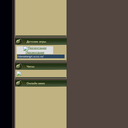
Детские игры
Презентации
//detskieigri.ucoz.ru/
Часы
Онлайн кино