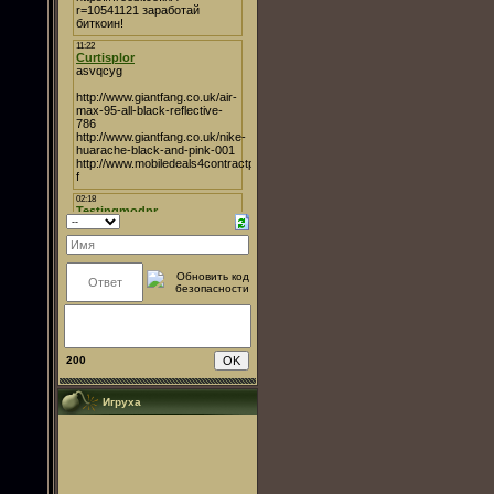
200
Игруха