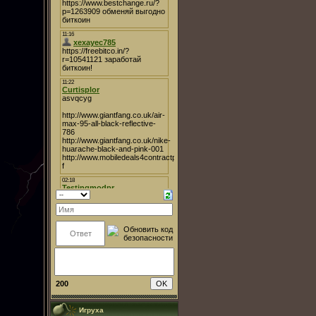
200
Игруха