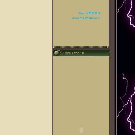
Жека 462506835
aristow.p@yandex.ru
Игры топ 10