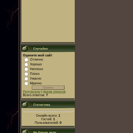
Случайно
Оцените мой сайт
Отлично
Хорошо
Неплохо
Плохо
Ужасно
Мрачно
Результаты
|
Архив опросов
Всего ответов:
7
Статистика
Онлайн всего:
1
Гостей:
1
Пользователей:
0
На благое дело