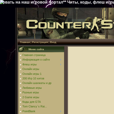
ь на наш игровой портал** Читы, коды, флеш игры, онл
Главная
|
Регистрация
|
Вход
Меню сайта
Главная страница
Информация о сайте
Флеш игры
Онлайн игры
Онлайн игры 1
200 Игр 10 хитов
Онлайн шахматы и др
Любимые игры
Разные игры
2 Game игры
Коды для GTA
Tom Clancy`s Rai...
PointBlank