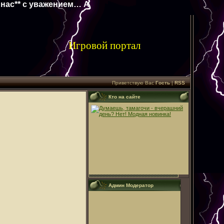
** с уважением… Админ…**
Игровой портал
Приветствую Вас
Гость
|
RSS
Кто на сайте
Админ Модератор