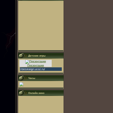
Детские игры
Презентации
//detskieigri.ucoz.ru/
Часы
Онлайн кино