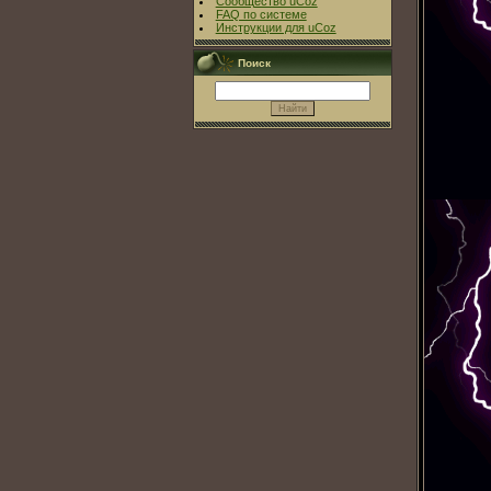
Сообщество uCoz
FAQ по системе
Инструкции для uCoz
Поиск