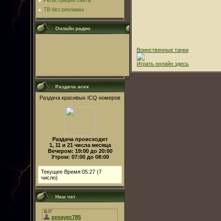
Регистрация сайта
ТВ без рекламы
Онлайн радио
Воинственные танки
Играть онлайн здесь
Раздача асек
Раздача красивых ICQ номеров
Раздача происходит
1, 11 и 21 числа месяца
Вечером: 19:00 до 20:00
Утром: 07:00 до 08:00
Текущее Время:05:27 (7
число)
Наш чат