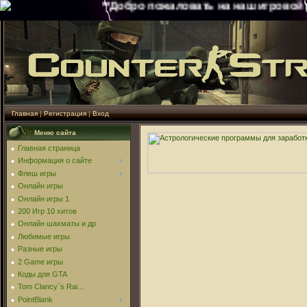
**Добро пожаловать на наш игровой порта
Главная
|
Регистрация
|
Вход
Меню сайта
Главная страница
Информация о сайте
Флеш игры
Онлайн игры
Онлайн игры 1
200 Игр 10 хитов
Онлайн шахматы и др
Любимые игры
Разные игры
2 Game игры
Коды для GTA
Tom Clancy`s Rai...
PointBlank