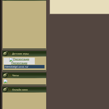
Детские игры
Презентации
//detskieigri.ucoz.ru/
Часы
Онлайн кино