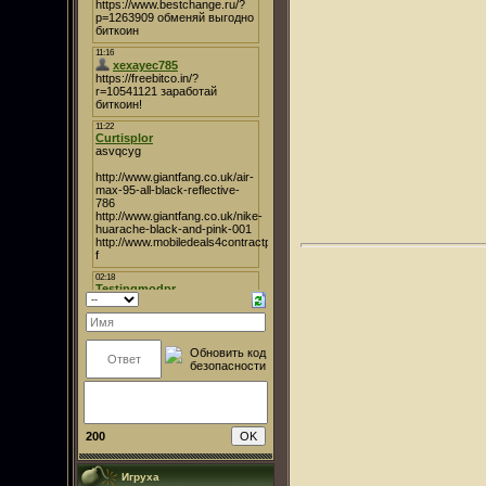
200
Игруха