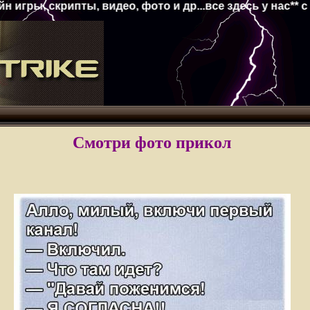
пты, видео, фото и др...все здесь у нас** с уважение
Смотри фото прикол