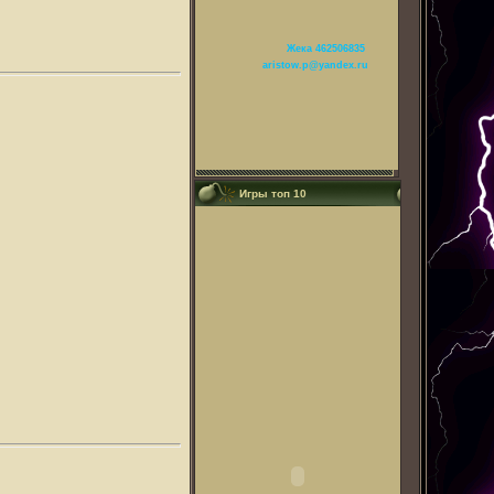
Жека 462506835
aristow.p@yandex.ru
Игры топ 10