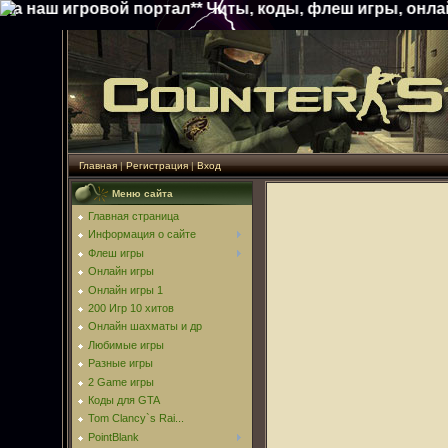
ой портал** Читы, коды, флеш игры, онлайн игры, скри
Главная
|
Регистрация
|
Вход
Меню сайта
Главная страница
Информация о сайте
Флеш игры
Онлайн игры
Онлайн игры 1
200 Игр 10 хитов
Онлайн шахматы и др
Любимые игры
Разные игры
2 Game игры
Коды для GTA
Tom Clancy`s Rai...
PointBlank