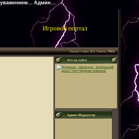
м… Админ…**
Игровой портал
Приветствую Вас
Гость
|
RSS
Кто на сайте
Админ Модератор