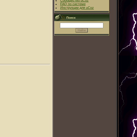
Сообщество uCoz
FAQ по системе
Инструкции для uCoz
Поиск