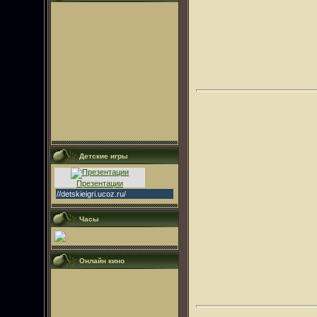
Детские игры
Презентации
//detskieigri.ucoz.ru/
Часы
Онлайн кино